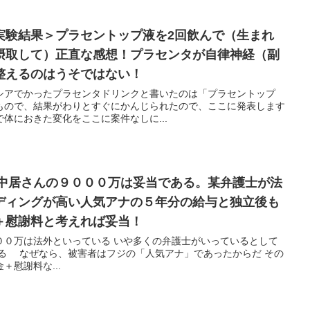
実験結果＞プラセントップ液を2回飲んで（生まれ
摂取して）正直な感想！プラセンタが自律神経（副
整えるのはうそではない！
シアでかったプラセンタドリンクと書いたのは「プラセントップ
もので、結果がわりとすぐにかんじられたので、ここに発表します
体におきた変化をここに案件なしに...
＞中居さんの９０００万は妥当である。某弁護士が法
ディングが高い人気アナの５年分の給与と独立後も
＋慰謝料と考えれば妥当！
いる いや多くの弁護士がいっているとして
慰謝料な...