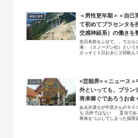
＜男性更年期＞＜自己
健康と病気
て初めてプラセンタを
交感神経系）の働きを
先日名前をふせて、、ウエル
液」（スノーデン社）という
さっそく１日おきに２回飲んで
<芸能界>＜ニュース
ニュース
外といっても、ブラン
将来稼ぐであろうお金
ある弁護士が中居さんの９０００万は法外といって
も 法外ではない 妥当である なぜなら、被害者はフジの「人気アナ」であったからだ その
将来をつぶしてしまった損害金＋