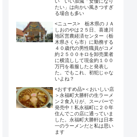
い いい加減「女優になり
たい」は向かい風きつすぎ
る場合も多い
<ニュース> 栃木県のＪＡ
しおのやは２５日、喜連川
地区営農経済センター（栃
木県さくら市）に勤務する
４０歳代の男性職員がコメ
約２５００キロを卸売業者
に横流しして現金約１００
万円を着服したと発表し
た。でもこれ、初犯じゃな
いよね？
<おすすめ品>＜おいしい店
＞永福町大勝軒の生ラーメ
ン２食入りが、スーパーで
発売中！私永福町に２０年
住んでこの店に通っていま
した。永福町大勝軒は日本
一のラーメンだと私は思い
ます