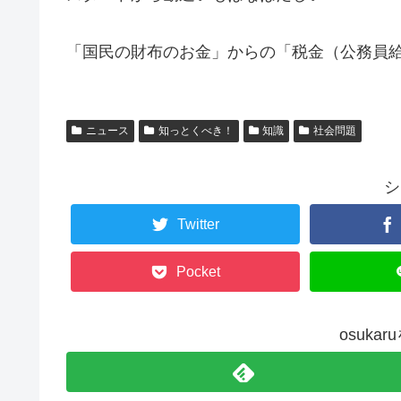
「国民の財布のお金」からの「税金（公務員
ニュース
知っとくべき！
知識
社会問題
シ
Twitter
Pocket
osuka