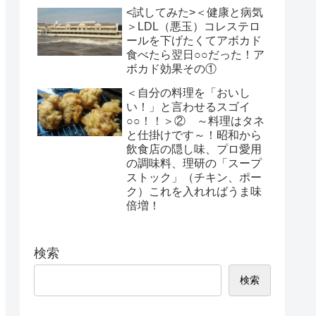
<試してみた>＜健康と病気
＞LDL（悪玉）コレステロ
ールを下げたくてアボカド
食べたら翌日○○だった！ア
ボカド効果その①
＜自分の料理を「おいし
い！」と言わせるスゴイ
○○！！＞② ～料理はタネ
と仕掛けです～！昭和から
飲食店の隠し味、プロ愛用
の調味料、理研の「スープ
ストック」（チキン、ポー
ク）これを入れればうま味
倍増！
検索
検索