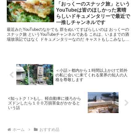
「おっくーのスナック旅」という
YouTubeは皆のほしかった素晴
らしいドキュメンタリーで最近で
一推しチャンネルです
最近みたYouTubeのなかでも 群をぬいてすばらしいのは おっくーの
スナック旅 というYouTubeチャンネルである これは、いままでの酒
場放浪記ではなく ドキュメンタリーなのだ キャストもしこみなし...
＜小話＞都内から１時間以上かけて郊外
の私に会いに来てくれる業界の知人の人
格を尊敬します
<知っトク！>もし、軽自動車に後ろから
ズドンしたら１００万損害金がかかると
いう話
ホーム
おすすめ品