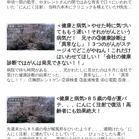
年頃一部の歌手、やタレントさんの間ではみな有名で口々にいわれて
いた「にんにく注射」 当時六本木にクリニックを構えていたH先生
は、このにんにく注射の名づけ親らしい...
＜健康と病気＞やせた時に気づい
健康と病気
てももう遅い！それががんという
病気だ！ 兄その③健康診断は
「異常なし」！３つのがんがステ
ージ４でどこがやねん！これだけ
はいわせてほしい！「会社の健康
診断ではがんは発見できない！！」
病院で待ち時間がある、、、、兄がわたしに見せたのは６月に会社で
受けた健康診断の結果だった、、、、、「異常なし」！！！ 「異常
なし！！」 ①胸部レントゲン ②尿検査 ③血液検査 ④心電図 ⑤身長
体重と血圧...
<健康と病気>８５歳の母が夏バ
おすすめ品
テ、、、にんにく注射で復活！高
齢者にも効果絶大！
先週末から８５歳の母が喉風邪をひいたようす、、、週開けたら「に
んにく注射」に連れていくとしていて、、、 ひょっとしたら夏バ
テ、、や熱中症ぎみ？ 医師にみせてもひどくは喉もなってな