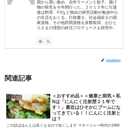
国から買い集め、自作ラーメンと餃子、揚げ
物の研究を８年間行った。２０１５年に引退
後は料理、FXなど独自の研究活動や勉強中心
の生活をおくる。行政書士、社会福祉士の国
家資格、その他民間資格を多数取得。おひと
りさまの理想の終活プロデュースも研究中。
osukaru
関連記事
＜おすすめ品＞＜健康と病気＞私
おすすめ品
Nは「にんにく注射歴２１年で
す！」最近はひそかにブームにな
ってきている！！にんにく注射と
は？
この話はほんとは長くなるので短くします マネージャー時代の1998