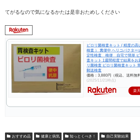
てがるなので気になるかたは是非おためしください
ピロリ菌検査キット ( 精度の
検査 ） 糞便中 ヘリコバクター
定性検査 検便 自宅で簡単 ピ
査キット 1週間程度で結果をお
リ菌検査 ピロリ菌検査キット 
郵送検査
価格：3,880円（税込、送料無料
(2025/11/21時点)
楽
おすすめ品
健康と病気
知っとくべき！
自己実験結果