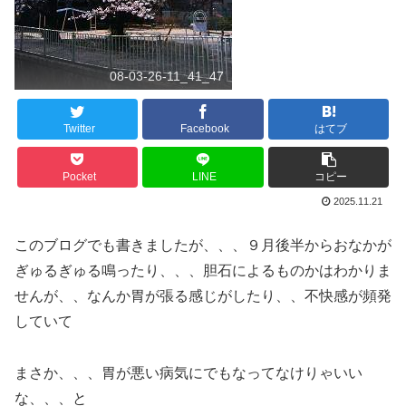
08-03-26-11_41_47
Twitter
Facebook
はてブ
Pocket
LINE
コピー
2025.11.21
このブログでも書きましたが、、、９月後半からおなかが
ぎゅるぎゅる鳴ったり、、、胆石によるものかはわかりま
せんが、、なんか胃が張る感じがしたり、、不快感が頻発
していて
まさか、、、胃が悪い病気にでもなってなけりゃいい
な、、、と