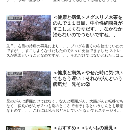
い、、とのことなので 「にんにく注射」...
＜健康と病気＞メグスリノ木茶を
健康と病気
のんで１１日目、中心性網膜炎が
すこしよくなりだす、、なかなか
治らないのでつらいですね、、
先日、右目の持病の再発により、、、ブログを書くのを控えていたの
ですが、、すこしよくなりだしたので久々に更新できました ストレ
スが原因ということなのですが、、、それだけではないとわたしはお
もいます ストレスなら多分昨年の８月の自...
＜健康と病気＞やせた時に気づい
健康と病気
てももう遅い！それががんという
病気だ 兄その②
兄のがんは膵臓だけではなく、なんと咽頭がん、大腸がんと転移でも
なく、個別のがんが３つも別のところで進行するというなんとも最悪
なもので、、、これには兄もおどろいていた なかでもステージ４は
咽頭がんが深刻で、、、 医師から「このま...
＜おすすめ＞＜いいもの発見＞
いいもの発見