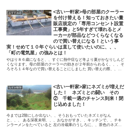
<古い一軒家>母の部屋のクーラー
おすすめ品
を付け替える！知っておきたい量
販店規定の「専用コンセント設置
工事費」と5年すぎて壊れるとメ
ーカーが部品などつくらなくなる
ので買い替えになる！という事
実！せめて１０年ぐらいは直して使いたいのに、、、
「町の電気屋」の強みとは！
やはり８６歳になると、、すぐに熱中症など冬より夏がかなりしんど
くなります。母の部屋のクーラーの効きが２年前からわるく、、、そ
ろそろ１４年なので買い替えることにしました 買い替えの際、、安
さでいえばネットですが、、、や...
<古い一軒家>家にネズミが増えだ
ねずみ駆除
した！ ネズミとの闘い その
② 千載一遇のチャンス到来！閉
じ込めました！
今までは2階にしか出ない、、そうおもっていたネズミがなん
と、、、 ある深夜未明、、、おなかがすき、、キッチンで、、チキ
ンラーメンをたべていると 左の冷蔵庫のうしろに、、茶色のネズミ
がすっと音もなくはいっていったのです 冷...