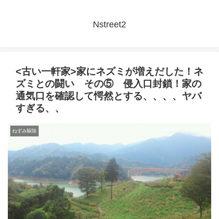
Nstreet2
<古い一軒家>家にネズミが増えだした！ネ
ズミとの闘い その⑤ 侵入口封鎖！家の
通気口を確認して愕然とする、、、、ヤバ
すぎる、、
ねずみ駆除