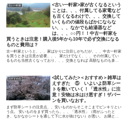
<古い一軒家>家が古くなるという
古い一軒家
ことは、、、付属してる家電など
も古くなるわけで、、、交換して
いくものの値段もばかにならな
い、、、なかでも給湯器など
は、、、○○円！！中古一軒家を
買うときは注意！購入後5年から10年で必ず交換になる
ものと費用は？
古一軒家というと、、、家ばかりに注目しがちだが、、、中古一軒家
を買うときは注意が必要、、、 家だけでなく、、、その付属してい
るものも当然古くなっており、、、交換となれば 高額なものも多い
まずいつ交換したか、、、何年製か...
<試してみた>＜おすすめ＞雑草は
おすすめ品
えすぎた ⑤ いよいよ防草シー
トを敷いていく！「透水性」に注
意！安物は水はけ悪すぎ！ザバー
ンを買いなおす。
まず防草シートの注意点、、安いものからそこそこまでピンキリとい
う点。 安いものをまず買ったら、、、「透水性」（雨がふったと
き、なかなかシートを通して下に水が抜けない）が悪い。 お隣との
境界際にはちょっと、、、心配ということで、...