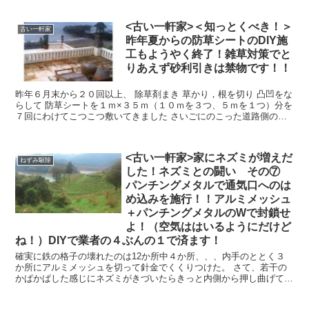
<古い一軒家>＜知っとくべき！＞
古い一軒家
昨年夏からの防草シートのDIY施
工もようやく終了！雑草対策でと
りあえず砂利引きは禁物です！！
昨年６月末から２０回以上、 除草剤まき 草かり，根を切り 凸凹をな
らして 防草シートを１ｍ×３５ｍ（１０ｍを３つ、５ｍを１つ）分を
７回にわけてこつこつ敷いてきました さいごにのこった道路側の通
路５m分をようや...
<古い一軒家>家にネズミが増えだ
ねずみ駆除
した！ネズミとの闘い その⑦
パンチングメタルで通気口へのは
め込みを施行！！アルミメッシュ
＋パンチングメタルのWで封鎖せ
よ！（空気ははいるようにだけど
ね！）DIYで業者の４ぶんの１で済ます！
確実に鉄の格子の壊れたのは12か所中４か所、、、内手のととく３
か所にアルミメッシュを切って針金でくくりつけた。 さて、若干の
かぱかぱした感じにネズミがきづいたらきっと内側から押し曲げてそ
とにやがてでるだろう。。。 さすがにいた...