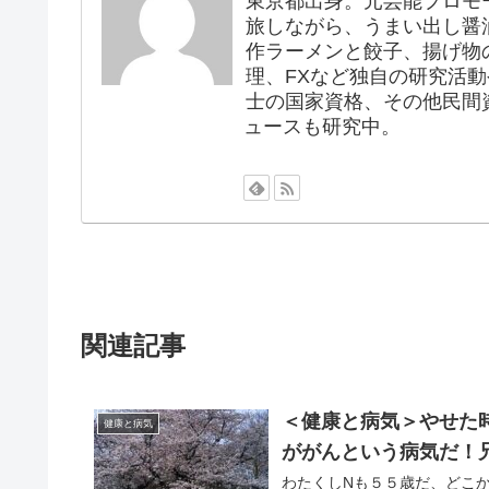
東京都出身。元芸能プロモ
旅しながら、うまい出し醤
作ラーメンと餃子、揚げ物
理、FXなど独自の研究活
士の国家資格、その他民間
ュースも研究中。
関連記事
＜健康と病気＞やせた
健康と病気
ががんという病気だ！
わたくしNも５５歳だ、どこかにあってもおかし