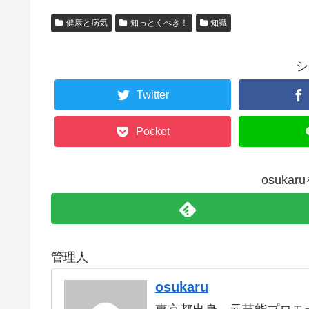
健康と病気
知っとくべき！
知識
シ
Twitter
Pocket
osuka
管理人
osukaru