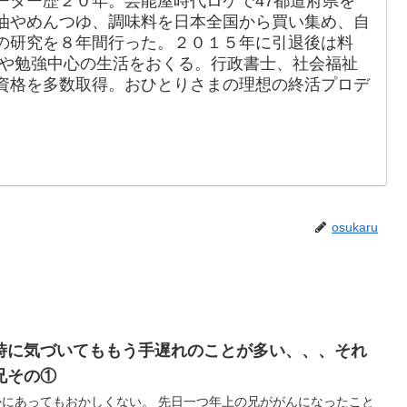
ーター歴２０年。芸能屋時代ロケで47都道府県を
油やめんつゆ、調味料を日本全国から買い集め、自
の研究を８年間行った。２０１５年に引退後は料
動や勉強中心の生活をおくる。行政書士、社会福祉
資格を多数取得。おひとりさまの理想の終活プロデ
osukaru
時に気づいてももう手遅れのことが多い、、、それ
兄その①
くない。 先日一つ年上の兄ががんになったこと