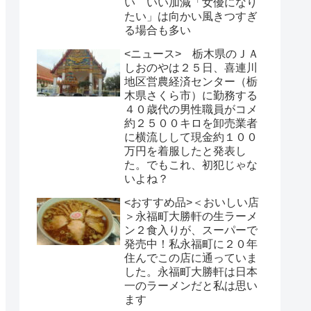
い いい加減「女優になり
たい」は向かい風きつすぎ
る場合も多い
<ニュース> 栃木県のＪＡ
しおのやは２５日、喜連川
地区営農経済センター（栃
木県さくら市）に勤務する
４０歳代の男性職員がコメ
約２５００キロを卸売業者
に横流しして現金約１００
万円を着服したと発表し
た。でもこれ、初犯じゃな
いよね？
<おすすめ品>＜おいしい店
＞永福町大勝軒の生ラーメ
ン２食入りが、スーパーで
発売中！私永福町に２０年
住んでこの店に通っていま
した。永福町大勝軒は日本
一のラーメンだと私は思い
ます