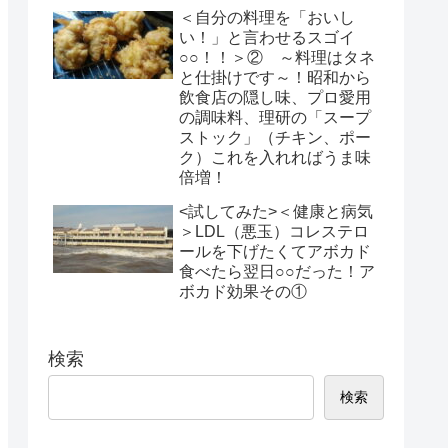
＜自分の料理を「おいし
い！」と言わせるスゴイ
○○！！＞② ～料理はタネ
と仕掛けです～！昭和から
飲食店の隠し味、プロ愛用
の調味料、理研の「スープ
ストック」（チキン、ポー
ク）これを入れればうま味
倍増！
<試してみた>＜健康と病気
＞LDL（悪玉）コレステロ
ールを下げたくてアボカド
食べたら翌日○○だった！ア
ボカド効果その①
検索
検索