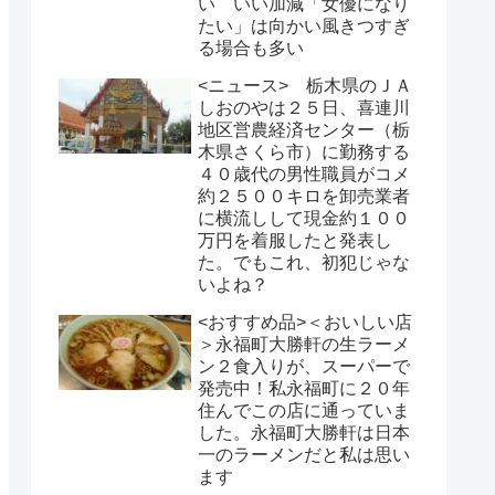
い いい加減「女優になり
たい」は向かい風きつすぎ
る場合も多い
<ニュース> 栃木県のＪＡ
しおのやは２５日、喜連川
地区営農経済センター（栃
木県さくら市）に勤務する
４０歳代の男性職員がコメ
約２５００キロを卸売業者
に横流しして現金約１００
万円を着服したと発表し
た。でもこれ、初犯じゃな
いよね？
<おすすめ品>＜おいしい店
＞永福町大勝軒の生ラーメ
ン２食入りが、スーパーで
発売中！私永福町に２０年
住んでこの店に通っていま
した。永福町大勝軒は日本
一のラーメンだと私は思い
ます