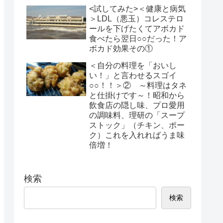
<試してみた>＜健康と病気
＞LDL（悪玉）コレステロ
ールを下げたくてアボカド
食べたら翌日○○だった！ア
ボカド効果その①
＜自分の料理を「おいし
い！」と言わせるスゴイ
○○！！＞② ～料理はタネ
と仕掛けです～！昭和から
飲食店の隠し味、プロ愛用
の調味料、理研の「スープ
ストック」（チキン、ポー
ク）これを入れればうま味
倍増！
検索
検索