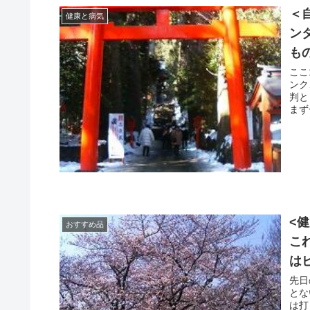
＜
健康と病気
ン
も
ここ
ンク、
判とも
まず
<
おすすめ品
こ
は
先日
とない
は打っと