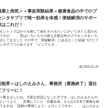
健康と病気＞＜事故実験結果＞健康食品の中でのプ
センタサプリで唯一効果を体感！便秘解消のサポー
役はこれだ！
セントップばかりを推して他をダメみたいにかいてきたと思われ
ですが、、、実はいろいろその後も注射以外のプラセンタをいろ
した その中で「便秘解消」にあるな！と結論づけたプ
ラセンタサプリがあります 「ピュアビタ...
2026.02.25
芸能界＞はしのえみさん、事務所（業務終了）退社
てフリーに！
ー驚きましたね。大変お世話になった方です。はしのえみさんの
というより、、所属していた「佐藤企画」さんが1月末で業務を終
事情により」とのことですが、、、 はしのさん