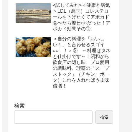
<試してみた>＜健康と病気
＞LDL（悪玉）コレステロ
ールを下げたくてアボカド
食べたら翌日○○だった！ア
ボカド効果その①
＜自分の料理を「おいし
い！」と言わせるスゴイ
○○！！＞② ～料理はタネ
と仕掛けです～！昭和から
飲食店の隠し味、プロ愛用
の調味料、理研の「スープ
ストック」（チキン、ポー
ク）これを入れればうま味
倍増！
検索
検索