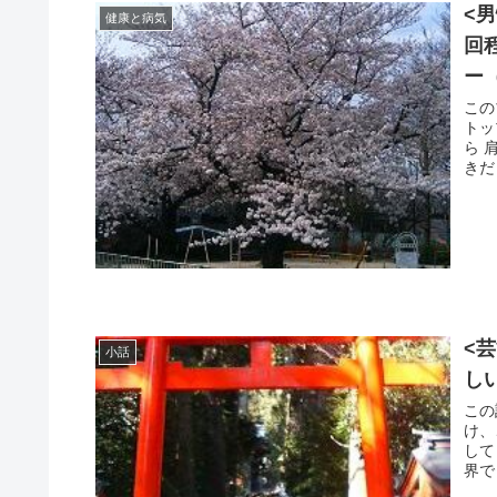
<
健康と病気
回
ー
この
トッ
ら 肩こりが軽減するのは再三かきましたが、、、なんと髪に変化がお
<
小話
し
この
け、
して
界で