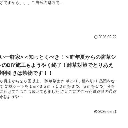
才ですから、、、ご自分の魅力で...
2026.02.22
古い一軒家>＜知っとくべき！＞昨年夏からの防草シ
トのDIY施工もようやく終了！雑草対策でとりあえ
砂利引きは禁物です！！
から２０回以上、 除草剤まき 草かり，根を切り 凸凹をな
を３つ、５ｍを１つ）分を
わけてこつこつ敷いてきました さいごにのこった道路側の通路
分をようや...
2026.02.21