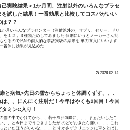
自己実験結果＞1か月間、注射以外のいろんなプラセ
タを試した結果！一番効果と比較してコスパがいい
のは？？
1か月いろんなプラセンター（注射以外の）サプリ、ゼリー、ドリ
を１２，３種類ためしてみました 個別にいうとメーカーさん批
なるので私Nの個人的な事故実験の結果を 単刀直入にいいます
一番体に効果が見込めた...
2026.02.14
健康と病気>先日の雪からちょっと体調くずす、、、
れは、、にんにく注射だ！今年はやくも2回目！今回
ビタミンC入り！
の雪の中でかけてから、、若干風邪気味に、、、まぁたいしたこ
、、と今日までうごきましたが のどがおきたら痛い、、、これ
いたほうがいいな、、、と すかさずクリニックに車をとばし