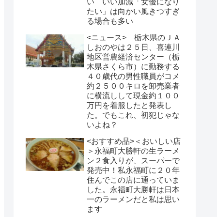
い いい加減「女優になり
たい」は向かい風きつすぎ
る場合も多い
<ニュース> 栃木県のＪＡ
しおのやは２５日、喜連川
地区営農経済センター（栃
木県さくら市）に勤務する
４０歳代の男性職員がコメ
約２５００キロを卸売業者
に横流しして現金約１００
万円を着服したと発表し
た。でもこれ、初犯じゃな
いよね？
<おすすめ品>＜おいしい店
＞永福町大勝軒の生ラーメ
ン２食入りが、スーパーで
発売中！私永福町に２０年
住んでこの店に通っていま
した。永福町大勝軒は日本
一のラーメンだと私は思い
ます