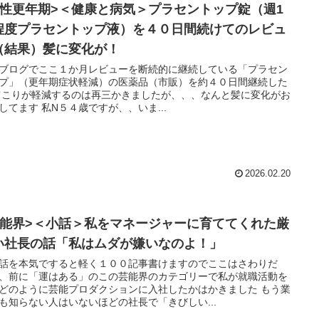
男性更年期>＜健康と病気＞プラセントップ錠（週1
程度プラセントップ液）を４０日間続けてのレビュ
（結果）髪に変化が！
ブログでここ１か月レビューを断続的に継続している「プラセン
プ」（更年期症状軽減）の医薬品（市販）を約４０日間継続した
きだしてます 私N５４歳ですが、、いま...
2026.02.20
芸能界>＜小話＞私をマネージャーに育ててくれた厳
い社長の話「私はムダが嫌いなのよ！」
話を本気ですると軽く１００記事書けますのでここはさわりだ
、前に「運はある」のこの芸能界のカテゴリーで私が就職活動を
どのように芸能プロダクションに入社したかはかきました もう業
も知らない人はいないほどの社長で「きびしい...