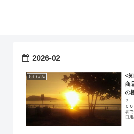
2026-02
<
おすすめ品
商
の
３．
００
者ではないので
日用