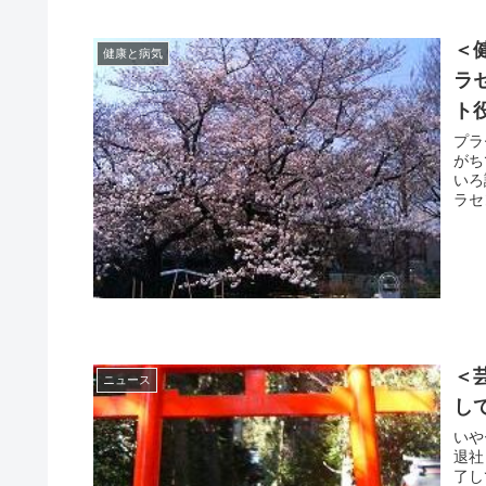
＜
健康と病気
ラ
ト
プラ
がち
いろ試してきま
＜
ニュース
し
いや
退社
了してますね 「諸般の