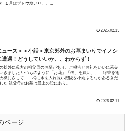
ました １月はブドウ糖いり、、...
2026.02.13
ニュース＞＜小話＞東京郊外のお墓まいりでイノシ
に遭遇！どうしていいか、、わからず！
の郊外に母方の祖父母のお墓があり、ご報告とお礼をいいに墓参
つものように「お花」「榊」を買い、、、線香を電
火機にさして、、桶に水を入れ長い階段を小雨ふるなかあるきだ
しました 祖父母のお墓は最上の段にあり...
2026.02.11
のページ