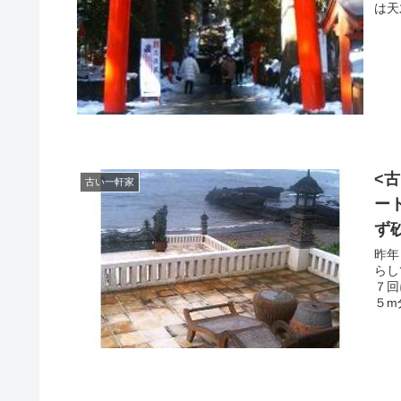
は天
<
古い一軒家
ー
ず
昨年６月末
らして 防草シートを１ｍ×３５ｍ（１０ｍ
７回に
５m