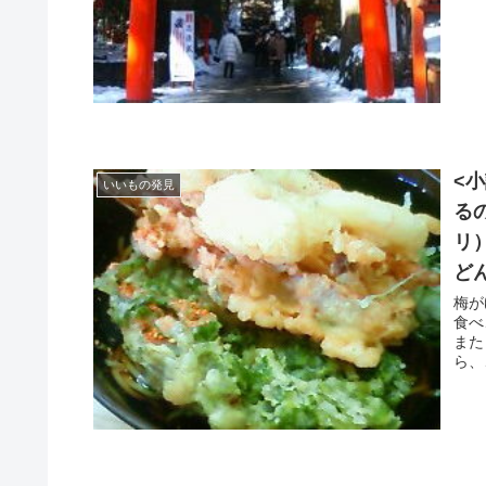
<
いいもの発見
る
リ
ど
梅が
食べ
また