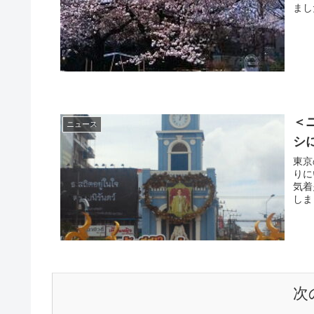
＜
ニュース
シ
東京
りにいきました い
気着
次