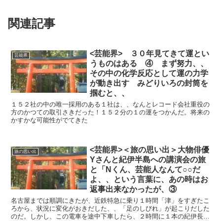
関連記事
<芸能界> ３０年見てきて運とい
芸能界
うものはある ④ まず努力、、
その中の化学反応として運の力学
が動き出す みどりいろの封筒を
掴むと、、
１５２社の中の唯一採用のある１社は、、なんとレコード会社重役の
方のかつての取引さきだった！１５２分の１の運をつかんだ。将来の
かすかな可能性がでてきた
<芸能界>＜旅の思い出＞大物俳優
旅の思い出
Yさんと紀伊半島への講演会の旅
と「Nくん、芸能人なんて○○だ
よ、、という言葉に、あの時はお
返事出来なかったが、③
名古屋までは順調にきたが、近鉄特急に乗り１時間「津」をすぎたこ
ろから、状況に変化がおきだした、、「足のしびれ」が起こりだした
のだ。しかし、この電車を途中下車したら、２時間に１本の紀伊長島