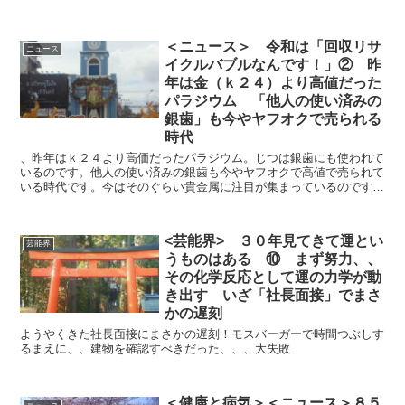
行で、講演開始時間に間に合わなくなってしまう、、、はやく着いて
くれ！と願うのだが、、
＜ニュース＞ 令和は「回収リサ
ニュース
イクルバブルなんです！」② 昨
年は金（ｋ２４）より高値だった
パラジウム 「他人の使い済みの
銀歯」も今やヤフオクで売られる
時代
、昨年はｋ２４より高価だったパラジウム。じつは銀歯にも使われて
いるのです。他人の使い済みの銀歯も今やヤフオクで高値で売られて
いる時代です。今はそのぐらい貴金属に注目が集まっているのです
スクラップ素材から思わぬお宝が！歯医者さんで銀のつめかえすると
きは、今の銀のつめものは持って帰ります！と必ず言いましょう！
<芸能界> ３０年見てきて運とい
芸能界
うものはある ⑩ まず努力、、
その化学反応として運の力学が動
き出す いざ「社長面接」でまさ
かの遅刻
ようやくきた社長面接にまさかの遅刻！モスバーガーで時間つぶしす
るまえに、、建物を確認すべきだった、、、大失敗
＜健康と病気＞＜ニュース＞８５