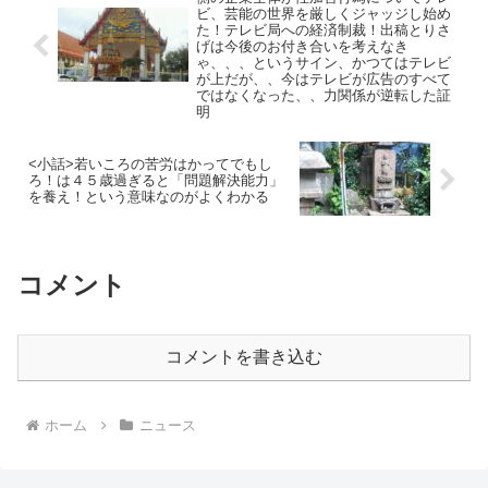
ビ、芸能の世界を厳しくジャッジし始め
た！テレビ局への経済制裁！出稿とりさ
げは今後のお付き合いを考えなき
ゃ、、、というサイン、かつてはテレビ
が上だが、、今はテレビが広告のすべて
ではなくなった、、力関係が逆転した証
明
<小話>若いころの苦労はかってでもし
ろ！は４５歳過ぎると「問題解決能力」
を養え！という意味なのがよくわかる
コメント
コメントを書き込む
ホーム
ニュース