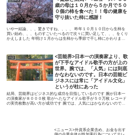
ニュース
歳の母は１０月から５か月で５０
０個の柿を食べた！！母の健康を
守り抜いた柿に感謝！
いやー結論、、、驚きですね、、、、 昨年１０月１０日から生柿を
買い始め、、、ものすごいたべるので次々に買い足して、、、をくり
かえしました 年明け１月からは生柿から季節で干し柿にかわりまし
た、、、 それでも、、その柿への食...
<芸能界>日本一の演奏家より、歌
小話
が下手なアイドル歌手の方が上の
世界。腕では、「人気」には到底
かなわないのです。日本の芸能ビ
ジネスには常に「アイドル文化」
というが柱にあった
結局、芸能界はビジネス的な成功を目指しているのです 腕が日本一
の演奏家が８０００枚 歌がへたなアイドル歌手が５０万枚 レコード
の実売枚数が高い方が成功です 腕では、人気にはかなわないのです
これがわからないう...
<ニュース>外資系企業含め、お金を出す
側の企業全体が性加害行為についてテレ