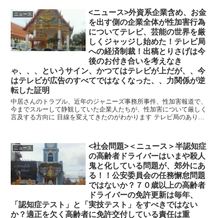
<ニュース>外資系企業含め、お金
ニュース
を出す側の企業全体が性加害行為
についてテレビ、芸能の世界を厳
しくジャッジし始めた！テレビ局
への経済制裁！出稿とりさげは今
後のお付き合いを考えなき
ゃ、、、というサイン、かつてはテレビが上だが、、今
はテレビが広告のすべてではなくなった、、力関係が逆
転した証明
中居さんのトラブル、近年のジャニーズ事務所事件、性加害報道で、
今までスルーして静観していた企業人たちが、性加害について厳しく
言及する方向に 目線を変えてきたのがわかります テレビ局のあり
方、芸能のあり方、 支配者...
<社会問題>＜ニュース＞半認知症
ニュース
の高齢者ドライバーはいまや殺人
鬼と化している問題が、郊外にあ
る！！公安委員会の任務懈怠問題
ではないか？７０歳以上の高齢者
ドライバーの免許更新は毎年、
「認知症テスト」と「実技テスト」をすべきではない
か？適正を欠く高齢者に免許交付している責任は重