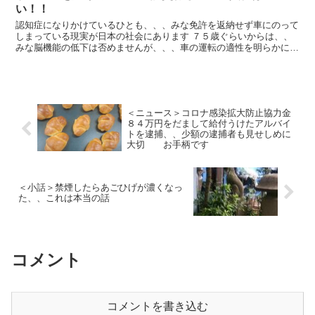
い！！
認知症になりかけているひとも、、、みな免許を返納せず車にのって
しまっている現実が日本の社会にあります ７５歳ぐらいからは、、
みな脳機能の低下は否めませんが、、、車の運転の適性を明らかに欠
いている状態の人たちをそのまま野放しにしている...
＜ニュース＞コロナ感染拡大防止協力金
８４万円をだまして給付うけたアルバイ
トを逮捕、、少額の逮捕者も見せしめに
大切 お手柄です
＜小話＞禁煙したらあごひげが濃くなっ
た、、これは本当の話
コメント
コメントを書き込む