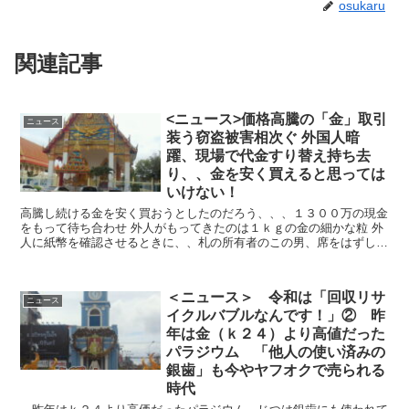
osukaru
関連記事
<ニュース>価格高騰の「金」取引
ニュース
装う窃盗被害相次ぐ 外国人暗
躍、現場で代金すり替え持ち去
り、、金を安く買えると思っては
いけない！
高騰し続ける金を安く買おうとしたのだろう、、、１３００万の現金
をもって待ち合わせ 外人がもってきたのは１ｋｇの金の細かな粒 外
人に紙幣を確認させるときに、、札の所有者のこの男、席をはずした
もどると札束を袋に戻し...
＜ニュース＞ 令和は「回収リサ
ニュース
イクルバブルなんです！」② 昨
年は金（ｋ２４）より高値だった
パラジウム 「他人の使い済みの
銀歯」も今やヤフオクで売られる
時代