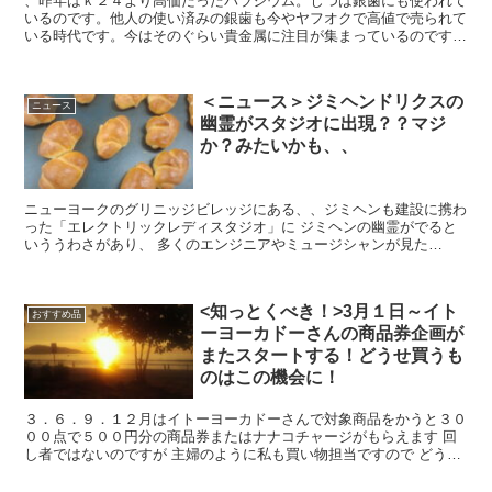
、昨年はｋ２４より高価だったパラジウム。じつは銀歯にも使われて
いるのです。他人の使い済みの銀歯も今やヤフオクで高値で売られて
いる時代です。今はそのぐらい貴金属に注目が集まっているのです
スクラップ素材から思わぬお宝が！歯医者さんで銀のつめかえすると
きは、今の銀のつめものは持って帰ります！と必ず言いましょう！
＜ニュース＞ジミヘンドリクスの
ニュース
幽霊がスタジオに出現？？マジ
か？みたいかも、、
ニューヨークのグリニッジビレッジにある、、ジミヘンも建設に携わ
った「エレクトリックレディスタジオ」に ジミヘンの幽霊がでると
いううわさがあり、 多くのエンジニアやミュージシャンが見た
と、、まことしやかに噂されている ...
<知っとくべき！>3月１日～イト
おすすめ品
ーヨーカドーさんの商品券企画が
またスタートする！どうせ買うも
のはこの機会に！
３．６．９．１２月はイトーヨーカドーさんで対象商品をかうと３０
００点で５００円分の商品券またはナナコチャージがもらえます 回
し者ではないのですが 主婦のように私も買い物担当ですので どうせ
買う日用品はこの機会にかいだめて...