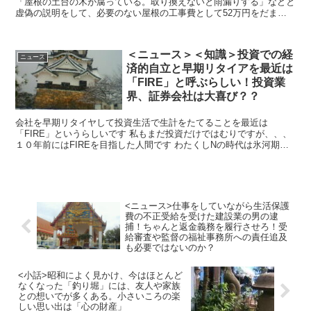
「屋根の土台の木が腐っている。取り換えないと雨漏りする」などと
虚偽の説明をして、必要のない屋根の工事費として52万円をだまし
取ろうとしたというもの。 以前も屋根を火災...
＜ニュース＞＜知識＞投資での経
ニュース
済的自立と早期リタイアを最近は
「FIRE」と呼ぶらしい！投資業
界、証券会社は大喜び？？
会社を早期リタイヤして投資生活で生計をたてることを最近は
「FIRE」というらしいです 私もまだ投資だけではむりですが、、、
１０年前にはFIREを目指した人間です わたくしNの時代は氷河期世
代、１９７１年ベビーブームでふくれあが...
<ニュース>仕事をしていながら生活保護
費の不正受給を受けた建設業の男の逮
捕！ちゃんと返金義務を履行させろ！受
給審査や監督の福祉事務所への責任追及
も必要ではないのか？
<小話>昭和によく見かけ、今はほとんど
なくなった「釣り堀」には、友人や家族
との想いでが多くある。小さいころの楽
しい思い出は「心の財産」