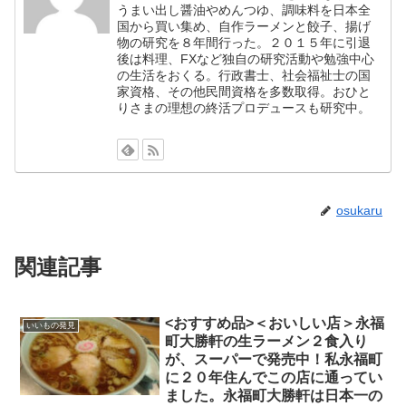
うまい出し醤油やめんつゆ、調味料を日本全
国から買い集め、自作ラーメンと餃子、揚げ
物の研究を８年間行った。２０１５年に引退
後は料理、FXなど独自の研究活動や勉強中心
の生活をおくる。行政書士、社会福祉士の国
家資格、その他民間資格を多数取得。おひと
りさまの理想の終活プロデュースも研究中。
osukaru
関連記事
<おすすめ品>＜おいしい店＞永福
いいもの発見
町大勝軒の生ラーメン２食入り
が、スーパーで発売中！私永福町
に２０年住んでこの店に通ってい
ました。永福町大勝軒は日本一の