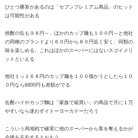
ひとつ勝算があるのは「セブンプレミアム商品」のヒット
は可能性がある
焼酎の缶も９８円～、ほかのカップ麺も１００円～と他社
の同種のブランドより６０円から８０円近く安く、同類の
味を楽しめる。これはほかのスーパーにはないスゴイメリ
ットといえる
他社１ッ１６８円のカップ麺を１００個かうとしたら１０
０円なら6800円も差額がでる
缶酎ハイやカップ麵は「家族で箱買い」の商品で月に１万
やすいなら迷わずイトーヨーカドーだろう
こういう局地戦で確実に他のスーパーから客を奪えるかが
今後を左右するとおもう