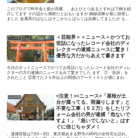
このブログで昨年金と銀が高騰、、あとひとつあるとすればで銅を紹
介してます その辺から偶然だとおもいますが 銅線泥棒が巷に頻発し
ました 金属系のはなしはそこからしばらくは自粛してましたが もは
やどどまることをしらず、...
＜芸能界＞＜ニュース＞かつてお
ニュース
世話になったレコード会社のディ
レクターの逮捕ニュースに驚き！
優秀な方だからあえて書きます
今日のネットニュースでかつてお世話になったレコード会社のディレ
クターの方の逮捕のニュースをみて驚きでした まず、①「告訴」を
されたこと ②育てた２０年以上の関係のアーティストが適にまわっ
たこと この２つですね、、、私Nが...
<注意！><ニュース>「屋根が土
ニュース
台が腐ってる、雨漏りします」と
不要な工事（５２万）をしたリフ
ォーム会社の男が逮捕「危ないで
すよ！」「急いでしないと」はす
ぐに信じちゃダメ！
、逮捕容疑は7月6～8日、東京都あきる野市の80代の女性宅を訪れ、