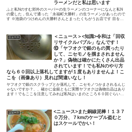
ラーメンだと私は思います
ふと私Nのすむ郊外のスーパーの生ラーメンのコーナーになんと私N
の愛した，住んで通った「永福町大勝軒」の生ラーメンがあったので
す ※池袋のつけめんの大勝軒さんとまったくちがうお店です 目を疑
いましたがあの通ったお店の写真まで表紙...
＜ニュース＞<知識>令和は「回収
ニュース
リサイクルバブル」なんです！
⑩「ヤフオクで銀のもの買ったり
して、ニセモノを掴まされません
か？」偽物は確かにたくさん出品
されています！でも私Nのやり方
なら６０回以上落札してますが１度もありませんよ！こ
こを（画像あり）見れば間違いなし！
ヤフオクで銀のスクラップとか落札して、ニセモノつかまされるんじ
ゃないですか？、、確かに金銀ともに実際ヤフオクは偽物出品はあり
ます！でもここを注意してみれば私Nはいまのところ６０回ぐらい落
札してますが１度もありません！見るのはここ！
<ニュース>また銅線泥棒！１３７
ニュース
０万分、７kmのケーブル盗むと
はスケールでかい！