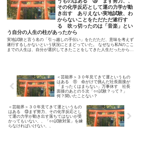
うものはある ⑳ まず努力、、
その化学反応として運の力学が動
き出す ありえない実地試験、わ
からないことをただただ遂行す
る 吹っ切ったのは「音楽」とい
う自分の人生の柱があったから
実地試験と言う名の「引っ越しの手伝い」をただただ、意味を考えず
遂行するしかないという状況にとまどっていた。 なぜなら私Nのここ
までの人生は、自分が選択してきたことをしてきた人生だったから。
つまり「自分が主役」の人生だったわけ...
＜芸能界＞３０年見てきて運というもの
はある ⑪ 命がけで挑んだ社長面接が
「まったくはまらない」万事休す 社長
面接のあとの５次「○○試験？って？」
何？聞いたことない？
＜芸能界＞３０年見てきて運というもの
はある ⑬まず努力、その化学反応とし
て運の力学が動き出す落ちてはないが受
かってもいない、、「○○試験対策」を練
らなければいけない、、