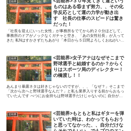
<芸能界>３０年見てきて運という
芸能界
ものはある⑮まず努力、、その化
学反応として運の力学が動き出
す 社長の仕事のスピードは驚き
だった！
「社長を迎えにいった女性」が事務所をでてから約２０分ほどして、
事務所のドアがノックなくガチャと空き、「あの女性社長」が入って
きた 私Nはすかさずたちあがり「本日から５日間よろしくおねがいし
ます！」と大声で挨拶をしたら、 社長「...
<芸能界>女子アナはなぜそこまで
芸能界
野球選手と結婚するのか？からく
りはスポーツ局のディレクター！
の橋渡し！！
あんまり暴露ネタは好きじゃないのですが、、、「なぜ？」そこまで
「次から次へと野球選手なんだ？」と私も業界入りする前からおもっ
ていたんです べつにお金持ちは野球選手だけじゃないのに 自分がマ
ネージャー時代、局員さんも異動でバラエ...
<芸能界>もともと私はギターを弾
芸能界
いていた時は、わかってもらおう
と思ってなかった、、自分だけな
らそれでもいい、でもプロのエン