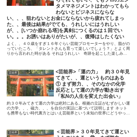
タメマネジメントはわかってもら
わないとビジネスにならな
い、、、狙わないとお金にならないから疲れてしまっ
た、、最後は結果がでても、うれしいにはうれしい
が、、[いつか崩れる塔]を真剣につくるのは１回でい
い。。。お誘いはありがたいが、、復帰はしたくない
よく、、４０歳をすぎ１６年ぐらい芸能プロモーターをやり、脂がの
っていたころ、「タレントさんも育って楽しいでしょう？」とよく周
りから言われた時がある それはうれしい 奇跡を起こした楽しみも
感じた そのためにすべてを、、じぶんの持...
<芸能界>「運の力」 約３０年見
芸能界
てきて、、運というものはある
① まず努力、、そのなかの化学
反応として運の力学が動き出す
「私Nの人生を変えた出会い」
約３０年みてきて運の力学は絶対にある。根拠の立証がむずかしい運
の力学、、、磁力、、、を自分の実話に基づいて説明します ネット
も携帯もない時代裏方とはいえ芸能界という未知の世界にどうやって
はいれたのか、、、、
＜芸能界＞３０年見てきて運とい
芸能界