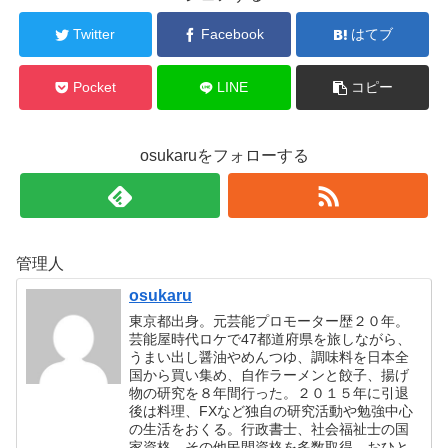
Twitter
Facebook
はてブ
Pocket
LINE
コピー
osukaruをフォローする
管理人
osukaru
東京都出身。元芸能プロモーター歴２０年。
芸能屋時代ロケで47都道府県を旅しながら、
うまい出し醤油やめんつゆ、調味料を日本全
国から買い集め、自作ラーメンと餃子、揚げ
物の研究を８年間行った。２０１５年に引退
後は料理、FXなど独自の研究活動や勉強中心
の生活をおくる。行政書士、社会福祉士の国
家資格、その他民間資格を多数取得。おひと