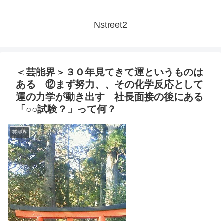
Nstreet2
＜芸能界＞３０年見てきて運というものは
ある ⑫まず努力、、その化学反応として
運の力学が動き出す 社長面接の後にある
「○○試験？」って何？
芸能界