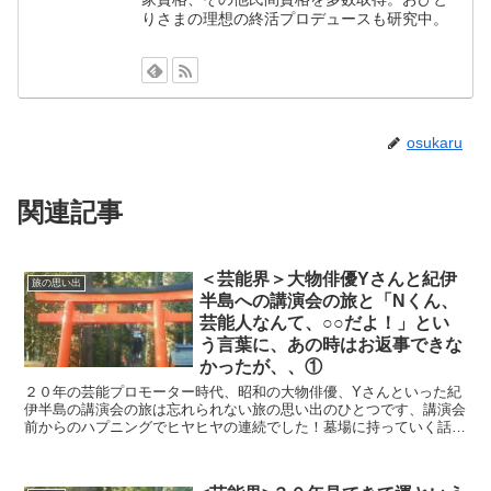
りさまの理想の終活プロデュースも研究中。
osukaru
関連記事
＜芸能界＞大物俳優Yさんと紀伊
旅の思い出
半島への講演会の旅と「Nくん、
芸能人なんて、○○だよ！」とい
う言葉に、あの時はお返事できな
かったが、、①
２０年の芸能プロモーター時代、昭和の大物俳優、Yさんといった紀
伊半島の講演会の旅は忘れられない旅の思い出のひとつです、講演会
前からのハプニングでヒヤヒヤの連続でした！墓場に持っていく話で
したが、イニシャルトークで限定されないように書きます