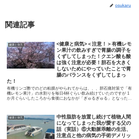
osukaru
関連記事
<健康と病気>＜注意！＞有機レモ
健康と病気
ン果汁の飲みすぎで胃腸の調子を
くずしてしまった！クエン酸も酸
は強く注意が必要！胆石を大きく
しないためにやっていたことで胃
腸のバランスをくずしてしまっ
た！
有機リンゴ酢でのどの粘膜がやられてからは、、、胆石痛対策で「有
機レモン果汁」の水割りを毎日4杯ぐらい飲み続けていたのですが 1
か月ぐらいしたころから食後におなかが「ぎゅるぎゅる」となった
り、腸が「こぽこぽ」「ぎゅるぎゅる」鳴ることが...
中性脂肪を放置し続けて植物人間
健康と病気
になってしまった我が愛する父の
話（実話）⑥大動脈乖離の生活、
注意点と他の病気の手術デメリッ