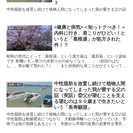
ト
中性脂肪を放置し続けて植物人間になってしまった我が愛する父の話
<健康と病気>＜知っトクべき！＞
健康と病気
内科に行き、肩こりがひどい！と
いうと「葛根湯」が処方された
件！？
昭和の世代にとって「葛根湯」という漢方薬は「風邪薬」という認知
です 有機レモン果汁の水割りがのめなくなり、、、（前回のはな
し、、胃が酸で荒れた？）、、また持病的な肩こりがひどくなってき
て シップももらおうと、、、いつも行く内科...
中性脂肪を放置し続けて植物人間
健康と病気
になってしまった我が愛する父の
話（実話）⑫父が望むことを支え
る望むのは９０歳まで生きたいと
いう「長寿願望」
中性脂肪を放置し続けて植物人間になってしまった我が愛する父の話
中性脂肪は動脈硬化につながり、大動脈乖離へとつながっていき、手
術では命の危険もあるという 失敗から早期の改善の必要性を警告す
るストーリー