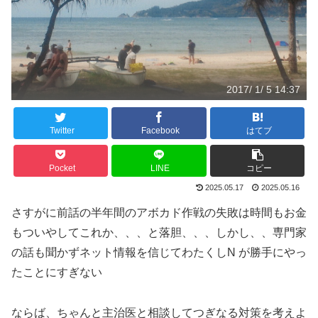
2017/ 1/ 5 14:37
Twitter
Facebook
はてブ
Pocket
LINE
コピー
2025.05.17
2025.05.16
さすがに前話の半年間のアボカド作戦の失敗は時間もお金
もついやしてこれか、、、と落胆、、、しかし、、専門家
の話も聞かずネット情報を信じてわたくしN が勝手にやっ
たことにすぎない
ならば、ちゃんと主治医と相談してつぎなる対策を考えよ