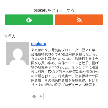
osukaruをフォローする
管理人
osukaru
東京都出身。元芸能プロモーター歴２０年。
芸能屋時代ロケで47都道府県を旅しながら、
うまい出し醤油やめんつゆ、調味料を日本全
国から買い集め、自作ラーメンと餃子、揚げ
物の研究を８年間行った。２０１５年に引退
後は料理、FXなど独自の研究活動や勉強中心
の生活をおくる。行政書士、社会福祉士の国
家資格、その他民間資格を多数取得。おひと
りさまの理想の終活プロデュースも研究中。