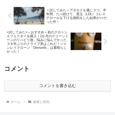
＜試してみた＞アボカドを週に３つ、半
年間、たべ続けて、悪玉（LDL）コレス
テロールを下げる挑戦をした結果が○○だ
った件！
<試してみた>＜おすすめ＞初のクローン
エフェクターを購入！2か月のクリーント
ーンのリハビリ後、悩みに悩んでかった
３８年ぶりのドライブ系はこれだ！ジャ
ンレイクローン「Demonfx」は素晴らし
かった！
コメント
コメントを書き込む
ホーム
健康と病気