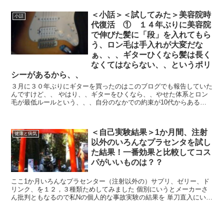
＜小話＞＜試してみた＞美容院時
小話
代復活 ① １４年ぶりに美容院
で伸びた髪に「段」を入れてもら
う、ロン毛は手入れが大変だな
ぁ、、、ギターひくなら髪は長く
なくてはならない、、というポリ
シーがあるから、、
３月に３０年ぶりにギターを買ったのはこのブログでも報告していた
んですけど、、 やはり、、ギターをひくなら、、やせた体系とロン
毛が最低ルールという、、、自分のなかでの約束が10代からあるわ
けです それは50代だから、、、太ってて...
＜自己実験結果＞1か月間、注射
健康と病気
以外のいろんなプラセンタを試し
た結果！一番効果と比較してコス
パがいいものは？？
ここ1か月いろんなプラセンター（注射以外の）サプリ、ゼリー、ド
リンク、を１２，３種類ためしてみました 個別にいうとメーカーさ
ん批判ともなるので私Nの個人的な事故実験の結果を 単刀直入にいい
ます まず一番体に効果が見込めた...