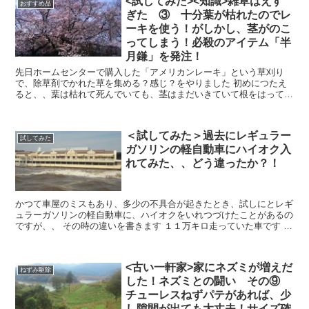
<試してみた><知識>雑草はえす
おすすめ品
ぎた ③ 十分葉が枯れたのでレ
ーキを使う！がしかし、茎がのこ
ってしまう！必殺のアイテム「半
月鎌」を発注！
先日ホームセンターで購入した「アメリカンレーキ」という草刈り
で、除草剤でかれた草を集める？感じ？をやりました 初めにつたえ
ると、、葉は枯れて死んでいても、茎はまだいきていて根をはってい
るわけです 枯草、枯葉はきれいにとれるので...
＜試してみた＞過去にレギュラー
試してみた
ガソリンの軽自動車にハイオク入
れてみた、、どう違ったか？！
かつて車屋のミスもあり、多少の不具合が起きたとき、試しにとレギ
ュラーガソリンの軽自動車に、ハイオクをいれつづけたことがあるの
ですが、、 その時の違いを書きます １１万キロ走っていた車です ①
まず燃費はあまり変化なし（満タ...
<古い一軒家>家にネズミが増えだ
ねずみ駆除
した！ネズミとの闘い その⑨
チューレスねずパテがあれば、少
し隙間が出ても大丈夫！サイズ確