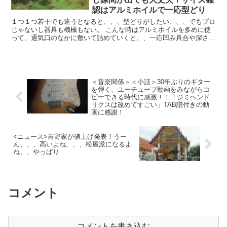
認はアルミホイルで一応型どり
１つ１つ若干でも違うとなると、、、型どりがしたい、、、でもプロ
じゃないし器具も機械もない。 こんな時はアルミホイルを多めに使
って、通気口のなかに敷いて詰めていくと、、一応凹み具合や深さな
どはかたどれます 目安にはなる ア...
＜音楽関係＞＜小話＞30年ぶりのギター
を弾く、ユーチューブ動画をみながらコ
ピーできる時代に感激！！「ジミヘンド
リクスは改めてすごい」TAB譜付きの動
画に感謝！
<ニュース>吉野家が値上げ発表！うー
ん、、、高いよね、、、松屋派になるよ
ね、、やっぱり
コメント
コメントを書き込む