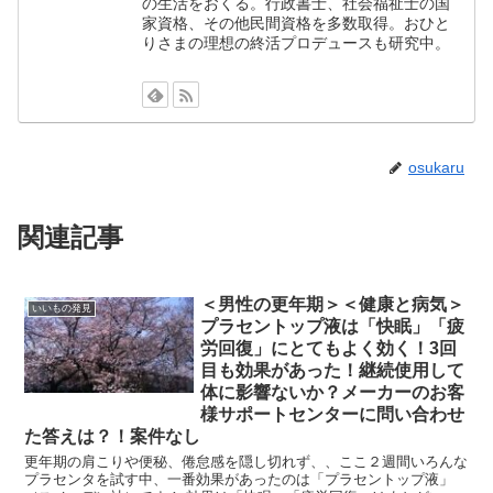
の生活をおくる。行政書士、社会福祉士の国
家資格、その他民間資格を多数取得。おひと
りさまの理想の終活プロデュースも研究中。
osukaru
関連記事
＜男性の更年期＞＜健康と病気＞
いいもの発見
プラセントップ液は「快眠」「疲
労回復」にとてもよく効く！3回
目も効果があった！継続使用して
体に影響ないか？メーカーのお客
様サポートセンターに問い合わせ
た答えは？！案件なし
更年期の肩こりや便秘、倦怠感を隠し切れず、、ここ２週間いろんな
プラセンタを試す中、一番効果があったのは「プラセントップ液」