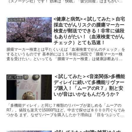
（スノーデン社）です！ 効果は「快眠」「疲労回復」はまちがいな
く体感できたし、「便秘」「肩こり」も軽減され、、...
<健康と病気>＜試してみた＞自宅
いいもの発見
採血でがんリスクの腫瘍マーカー
検査が郵送でできる！非常に値段
もありがたい！（血液検査でがん
チェック）とても迅速！
腫瘍マーカー検査とは平たくいえば「血液検査でがんのチェック」を
するというものです 基本的には１５年前に病院で「腫瘍マーカー検
査を受けたい」といっても 「腫瘍マーカー検査」は健康診断ありき
でそのときに付属、、つけたしとしてしかお...
＜試してみた＞<音楽関係>多機能
試してみた
ディレイに続いて多機能リヴァー
ブ購入！「ムーアのR７」割と安
いが音はいかなもんだろうか？
「多機能ディレイ」と同じ７種類のリバーブが楽しめる「ムーアの
R7」。値段も楽天で15000円ほど。中古で探せば８０００円ぐらでみ
つかる まず、なぜリバーブを購入したか？理由は 「目をつぶって弾
いて、自分がソロコンサートしてる気...