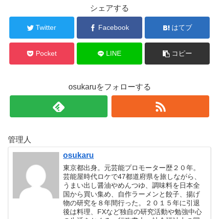
シェアする
Twitter
Facebook
はてブ
Pocket
LINE
コピー
osukaruをフォローする
管理人
osukaru
東京都出身。元芸能プロモーター歴２０年。
芸能屋時代ロケで47都道府県を旅しながら、
うまい出し醤油やめんつゆ、調味料を日本全
国から買い集め、自作ラーメンと餃子、揚げ
物の研究を８年間行った。２０１５年に引退
後は料理、FXなど独自の研究活動や勉強中心