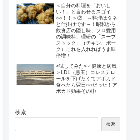
＜自分の料理を「おいし
い！」と言わせるスゴイ
○○！！＞② ～料理はタネ
と仕掛けです～！昭和から
飲食店の隠し味、プロ愛用
の調味料、理研の「スープ
ストック」（チキン、ポー
ク）これを入れればうま味
倍増！
<試してみた>＜健康と病気
＞LDL（悪玉）コレステロ
ールを下げたくてアボカド
食べたら翌日○○だった！ア
ボカド効果その①
検索
検索