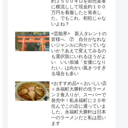
約２５００キロを卸売業者
に横流しして現金約１００
万円を着服したと発表し
た。でもこれ、初犯じゃな
いよね？
<芸能界> 新人タレントの
皆様へ ⑦ 自分がなれな
いジャンルに向かっていな
いか？あえて変えてみるの
も選択肢にいれるほうがよ
い いい加減「女優になり
たい」は向かい風きつすぎ
る場合も多い
<おすすめ品>＜おいしい店
＞永福町大勝軒の生ラーメ
ン２食入りが、スーパーで
発売中！私永福町に２０年
住んでこの店に通っていま
した。永福町大勝軒は日本
一のラーメンだと私は思い
ます