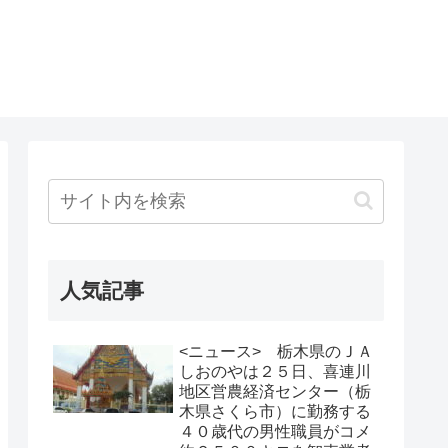
人気記事
<ニュース> 栃木県のＪＡ
しおのやは２５日、喜連川
地区営農経済センター（栃
木県さくら市）に勤務する
４０歳代の男性職員がコメ